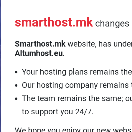
Joomla
Хостинг
smarthost.mk
changes
Брзина и ефективност: високо
I/O, голема RAM меморија, ssd
дискови, http/2, бесплатни SSL
сертификати, техничка
Smarthost.mk
website, has unde
поддршка
Altumhost.eu
.
Your hosting plans remains th
VPS сервери
Our hosting company remains 
Кога морате да поставите
оперативен систем на нашата
The team remains the same; ou
хостинг платформа, добро е да
изберете сопствен VPS од
to support you 24/7.
cPanel и пристап до root.
We hope you enjoy our new webs