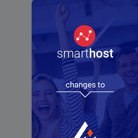
WordPress
Хостинг
Брзина и ефективност: ssd
дискови, http/2, многу cache
методи, бесплатен пренос на
податоци, бесплатни SSL
сертификати
Дедицирани
changes to
сервери
Секаде, каде што се потребни
високи компјутерски
перформанси, можете да
изберете еден од нашите
дедицирани сервери во
нашата сопствена серверска
просторија лоцирана во