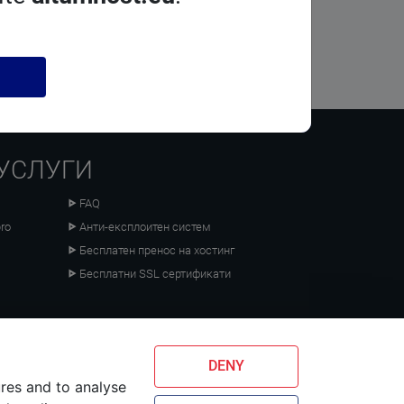
УСЛУГИ
FAQ
ro
Анти-експлоитен систем
Бесплатен пренос на хостинг
Бесплатни SSL сертификати
оврзан со мрежи:
DENY
ures and to analyse